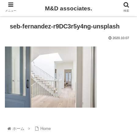
M&D associates.
メニュー
検索
seb-fernandez-r9DC3r5y4ng-unsplash
2020.10.07
ホーム
Home