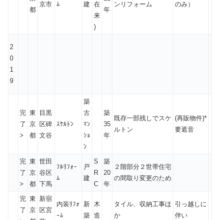
京市
ﾑ
建
在
ンリフォーム
のみ）
都
年
来
)
2
0
1
9
築
完
東
目黒
古
築
既存一部残しでスケ
(再販物件)*
了
京
区碑
ｽｹﾙﾄﾝ
ﾏﾝ
35
ルトン
要遮音
>
都
文谷
ｼｮ
年
ﾝ
完
東
世田
S
築
ﾌﾙﾘﾌｫｰ
戸
２階部分２世帯住宅
了
京
谷区
R
20
ﾑ
建
の間取り変更のため
>
都
下馬
C
年
完
東
新宿
内装ﾘﾌｫ
新
木
タイル、収納工事ほ
引っ越しに
了
京
区宮
ｰﾑ
築
造
か
伴い