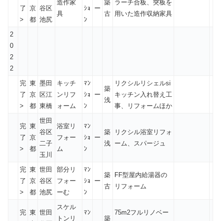
造作家
築
ラーチ合板、突板を
了
京
谷区
ｼｮ
ー
具
古
用いた造作収納家具
>
都
池尻
ﾝ
2
0
2
2
完
東
墨田
キッチ
ﾏﾝ
リクシルリシェルsi
築
了
京
区江
ンリフ
ｼｮ
ー
キッチン入れ替え工
浅
>
都
東橋
ォーム
ﾝ
事、リフォームほか
世田
完
東
浴室リ
ﾏﾝ
谷区
築
リクシル浴室リフォ
了
京
フォー
ｼｮ
ー
二子
浅
ーム、スパージュ
>
都
ム
ﾝ
玉川
完
東
世田
部分リ
ﾏﾝ
築
FF型屋内給湯器の
了
京
谷区
フォー
ｼｮ
ー
古
リフォーム
>
都
池尻
ーむ
ﾝ
スケル
完
東
世田
ﾏﾝ
75m2フルリノベー
トンリ
築