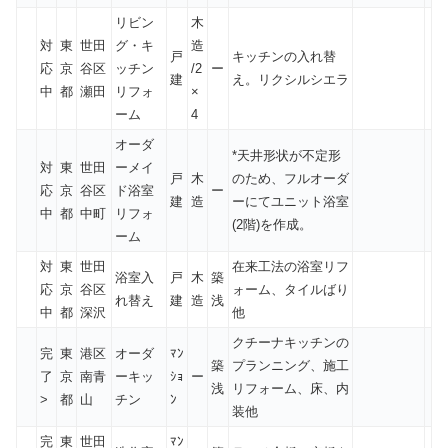
リビン
木
対
東
世田
グ・キ
造
戸
キッチンの入れ替
応
京
谷区
ッチン
/2
ー
建
え。リクシルシエラ
中
都
瀬田
リフォ
×
ーム
4
オーダ
*天井形状が不定形
対
東
世田
ーメイ
戸
木
のため、フルオーダ
応
京
谷区
ド浴室
ー
建
造
ーにてユニット浴室
中
都
中町
リフォ
(2階)を作成。
ーム
対
東
世田
在来工法の浴室リフ
浴室入
戸
木
築
応
京
谷区
ォーム、タイルばり
れ替え
建
造
浅
中
都
深沢
他
クチーナキッチンの
完
東
港区
オーダ
ﾏﾝ
築
プランニング、施工
了
京
南青
ーキッ
ｼｮ
ー
浅
リフォーム、床、内
>
都
山
チン
ﾝ
装他
完
東
世田
ﾏﾝ