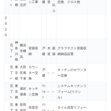
ン工事
建
造
交換、クロス他
>
都
北沢
以
上
2
0
2
0
神
完
横浜
奈
背面収
戸
木
新
グラフテクト背面収
了
市横
川
納
建
造
築
納納品設置
>
浜
県
完
東
大田
カウン
戸
キッチンのカウンタ
了
京
区南
ター交
–
–
建
ー交換
>
都
千束
換
完
東
ﾏﾝ
システムキッチンリ
港区
キッチ
了
京
ｼｮ
–
–
フォーム(リクシ
港南
ン交換
>
都
ﾝ
ル）
完
東
世田
ﾏﾝ
浴室交
タイル浴室リフォー
了
京
谷区
ｼｮ
–
–