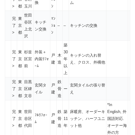
換
ム
>
都
玉川
ﾝ
世田
完
東
ﾏﾝ
谷区
キッチ
了
京
ｼｮ
–
–
キッチンの交換
上北
ン交換
>
都
ﾝ
沢
築
完
東
杉並
外装＋
30
戸
木
キッチンの入れ替
了
京
区宮
内装ﾘﾌｫ
年
建
造
え、クロス、外構他
>
都
前
ｰﾑ
以
上
完
東
目黒
鉄
玄関タ
戸
玄関タイルの張り替
了
京
区碑
骨
ー
イル
建
え
>
都
文谷
造
*In
完
東
世田
鉄
築
床暖房、オーダーキ
English, 外
ﾌﾙﾘﾌｫｰ
戸
了
京
谷区
骨
11
ッチン、ハーフユニ
国語対応.
ﾑ
建
>
都
代田
造
年
ット他
オーナー海
外の方