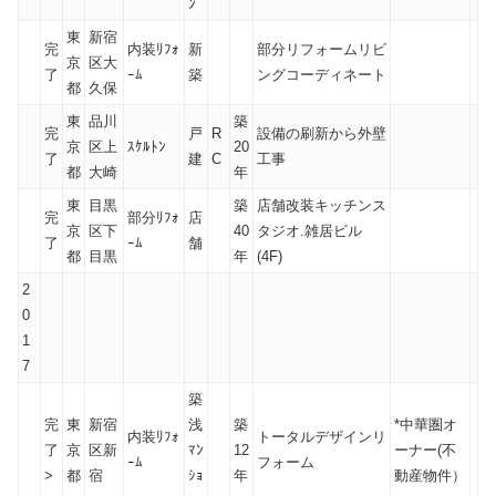
ﾝ
東
新宿
完
内装ﾘﾌｫ
新
部分リフォームリビ
京
区大
了
ｰﾑ
築
ングコーディネート
都
久保
東
品川
築
完
戸
R
設備の刷新から外壁
京
区上
ｽｹﾙﾄﾝ
20
了
建
C
工事
都
大崎
年
東
目黒
築
店舗改装キッチンス
完
部分ﾘﾌｫ
店
京
区下
40
タジオ.雑居ビル
了
ｰﾑ
舗
都
目黒
年
(4F)
2
0
1
7
築
完
東
新宿
浅
築
*中華圏オ
内装ﾘﾌｫ
トータルデザインリ
了
京
区新
ﾏﾝ
12
ーナー(不
ｰﾑ
フォーム
>
都
宿
ｼｮ
年
動産物件）