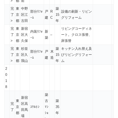
>
都
前
完
東
中野
築
部分ﾘﾌｫ
戸
R
設備の刷新・リビン
了
京
区江
15
ｰﾑ
建
C
グリフォーム
>
都
古田
年
完
東
新宿
リビングコーディネ
内装ﾘﾌｫ
新
了
京
区大
–
ート。クロス張替、
ｰﾑ
築
>
都
久保
床張替
完
東
杉並
築
キッチン入れ替え及
部分ﾘﾌｫ
戸
木
了
京
区久
15
びリビングリフォー
ｰﾑ
建
造
>
都
我山
年
ム
2
0
1
8
築
新宿
東
古
築
完
区高
京
ｽｹﾙﾄﾝ
ﾏﾝ
35
了
田馬
都
ｼｮ
年
場