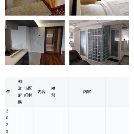
都
道
市区
種
年
内容
内容
府
町村
別
県
2
0
2
3