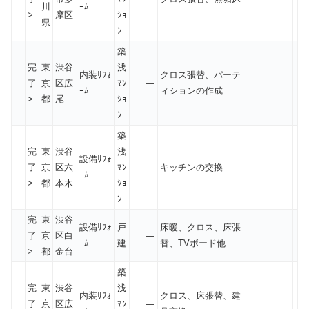
川
ｰﾑ
>
摩区
ｼｮ
県
ﾝ
築
完
東
渋谷
浅
内装ﾘﾌｫ
クロス張替、パーテ
了
京
区広
ﾏﾝ
—
ｰﾑ
ィションの作成
>
都
尾
ｼｮ
ﾝ
築
完
東
渋谷
浅
設備ﾘﾌｫ
了
京
区六
ﾏﾝ
—
キッチンの交換
ｰﾑ
>
都
本木
ｼｮ
ﾝ
完
東
渋谷
設備ﾘﾌｫ
戸
床暖、クロス、床張
了
京
区白
—
ｰﾑ
建
替、TVボード他
>
都
金台
築
完
東
渋谷
浅
内装ﾘﾌｫ
クロス、床張替、建
了
京
区広
ﾏﾝ
—