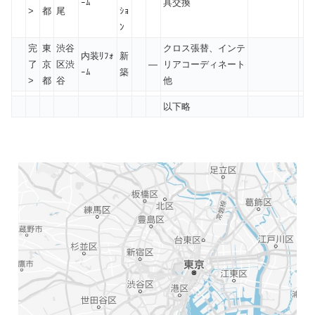
ｰﾑ
具交換
>
都
尾
ｼｮ
ﾝ
完
東
渋谷
クロス張替、インテ
内装ﾘﾌｫ
新
了
京
区渋
—
リアコーディネート
ｰﾑ
築
>
都
谷
他
以下略