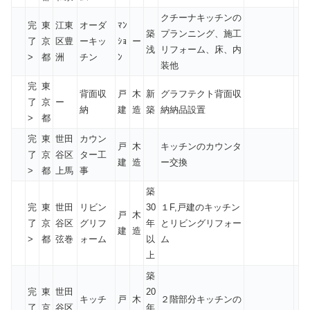
クチーナキッチンの
完
東
江東
オーダ
ﾏﾝ
築
プランニング、施工
了
京
区豊
ーキッ
ｼｮ
ー
浅
リフォーム、床、内
>
都
洲
チン
ﾝ
装他
完
東
背面収
戸
木
新
グラフテクト背面収
了
京
ー
納
建
造
築
納納品設置
>
都
完
東
世田
カウン
戸
木
キッチンのカウンタ
了
京
谷区
ター工
建
造
ー交換
>
都
上馬
事
築
完
東
世田
リビン
30
１F,戸建のキッチン
戸
木
了
京
谷区
グリフ
年
とリビングリフォー
建
造
>
都
弦巻
ォーム
以
ム
上
築
完
東
世田
20
キッチ
戸
木
２階部分キッチンの
了
京
谷区
年