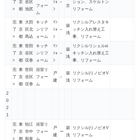
了
京
谷区
ｼｮ
–
ション、スケルトン
フォー
古
>
都
池尻
ﾝ
リフォーム
ム
完
東
大田
キッチ
ﾏﾝ
リクシルアレスタキ
築
了
京
区北
ンリフ
ｼｮ
–
ッチン入れ替え工
浅
>
都
馬込
ォーム
ﾝ
事、リフォーム
完
東
世田
キッチ
ﾏﾝ
リクシルリシェルsi
築
了
京
谷区
ンリフ
ｼｮ
–
キッチン入れ替え工
浅
>
都
弦巻
ォーム
ﾝ
事、リフォーム
完
東
世田
浴室リ
戸
築
リクシル|リノビオV
了
京
谷区
フォー
–
建
浅
リフォーム
>
都
弦巻
ム
2
0
2
1
完
東
狛江
浴室リ
戸
築
リクシル|リノビオV
了
京
市中
フォー
ー
建
浅
リフォーム
>
都
和泉
ム