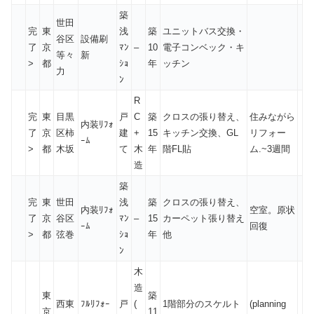
築
世田
完
東
浅
築
ユニットバス交換・
谷区
設備刷
了
京
ﾏﾝ
–
10
電子コンベック・キ
等々
新
>
都
ｼｮ
年
ッチン
力
ﾝ
R
完
東
目黒
戸
C
築
クロスの張り替え、
住みながら
内装ﾘﾌｫ
了
京
区柿
建
+
15
キッチン交換、GL
リフォー
ｰﾑ
>
都
木坂
て
木
年
階FL貼
ム.~3週間
造
築
完
東
世田
浅
築
クロスの張り替え、
内装ﾘﾌｫ
空室。原状
了
京
谷区
ﾏﾝ
–
15
カーペット張り替え
ｰﾑ
回復
>
都
弦巻
ｼｮ
年
他
ﾝ
木
造
東
築
西東
ﾌﾙﾘﾌｫｰ
戸
(
1階部分のスケルト
(planning
京
11