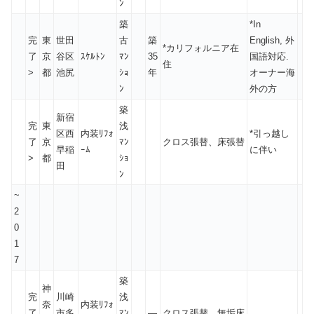
ﾝ
築
*In
完
東
世田
古
築
English, 外
*カリフォルニア在
了
京
谷区
ｽｹﾙﾄﾝ
ﾏﾝ
35
国語対応.
住
>
都
池尻
ｼｮ
年
オーナー海
ﾝ
外の方
築
新宿
完
東
浅
区西
内装ﾘﾌｫ
*引っ越し
了
京
ﾏﾝ
クロス張替、床張替
早稲
ｰﾑ
に伴い
>
都
ｼｮ
田
ﾝ
~
2
0
1
7
築
神
完
川崎
浅
奈
内装ﾘﾌｫ
了
市多
ﾏﾝ
—
クロス張替、無垢床