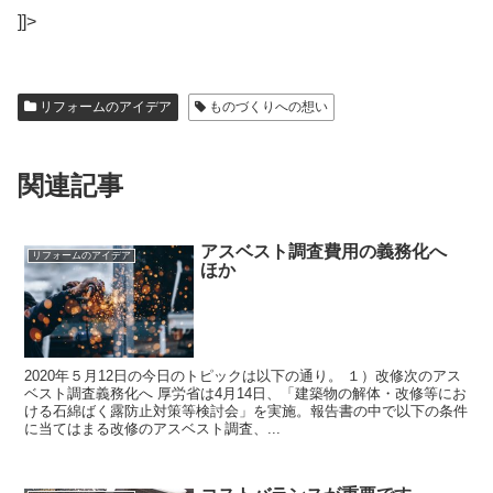
]]>
リフォームのアイデア
ものづくりへの想い
関連記事
アスベスト調査費用の義務化へ
リフォームのアイデア
ほか
2020年５月12日の今日のトピックは以下の通り。 １）改修次のアス
ベスト調査義務化へ 厚労省は4月14日、「建築物の解体・改修等にお
ける石綿ばく露防止対策等検討会」を実施。報告書の中で以下の条件
に当てはまる改修のアスベスト調査、...