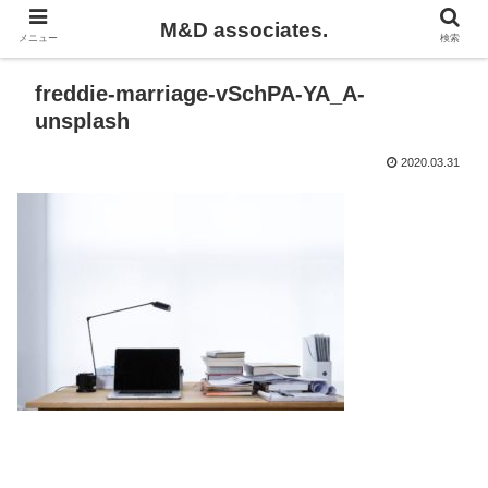
M&D associates.
メニュー
検索
freddie-marriage-vSchPA-YA_A-
unsplash
2020.03.31