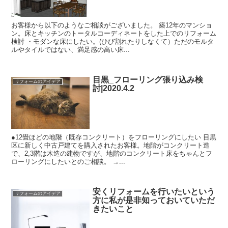
お客様から以下のようなご相談がございました。 築12年のマンショ
ン。床とキッチンのトータルコーディネートをした上でのリフォーム
検討 ・モダンな床にしたい。(ひび割れたりしなくて）ただのモルタ
ルやタイルではない、満足感の高い床...
目黒_フローリング張り込み検
リフォームのアイデア
討|2020.4.2
●12畳ほどの地階（既存コンクリート）をフローリングにしたい 目黒
区に新しく中古戸建てを購入されたお客様。地階がコンクリート造
で、2,3階は木造の建物ですが、地階のコンクリート床をちゃんとフ
ローリングにしたいとのご相談。 →...
安くリフォームを行いたいという
リフォームのアイデア
方に私が是非知っておいていただ
きたいこと