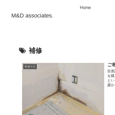
Home
M&D associates.
補修
ご
サポート
目黒
を購
とい
露か