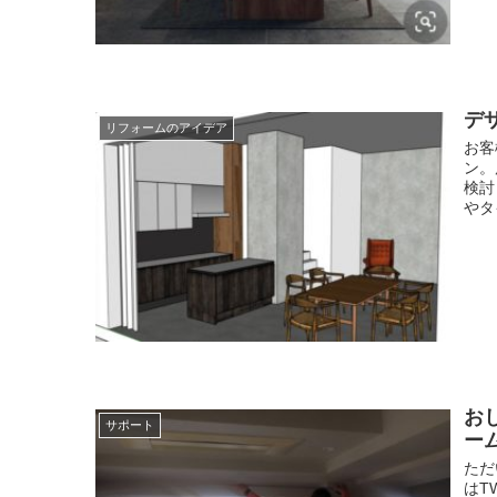
デ
リフォームのアイデア
お客
ン。
検討
やタ
お
サポート
ー
ただ
はT