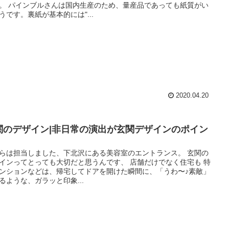
。 パインブルさんは国内生産のため、量産品であっても紙質がい
うです。裏紙が基本的には"...
2020.04.20
関のデザイン|非日常の演出が玄関デザインのポイン
らは担当しました、下北沢にある美容室のエントランス。 玄関の
インってとっても大切だと思うんです、 店舗だけでなく住宅も 特
ンションなどは、帰宅してドアを開けた瞬間に、「うわ〜♪素敵」
るような、ガラッと印象...