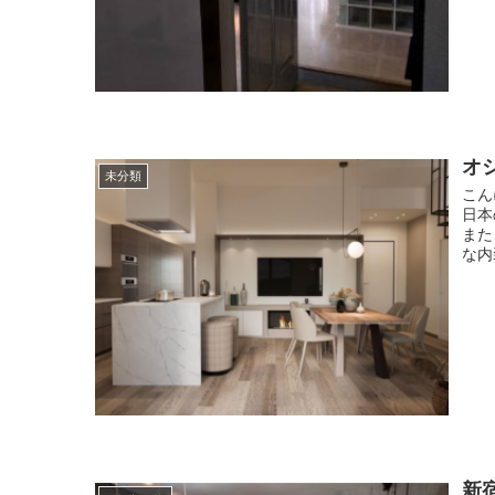
オ
未分類
こん
日本
また
な内
新