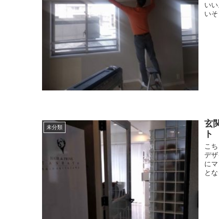
いい
いそ
玄
未分類
ト
こち
デザ
にマ
とな