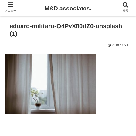
M&D associates.
メニュー
検索
eduard-militaru-Q4PvX80itZ0-unsplash
(1)
2019.11.21