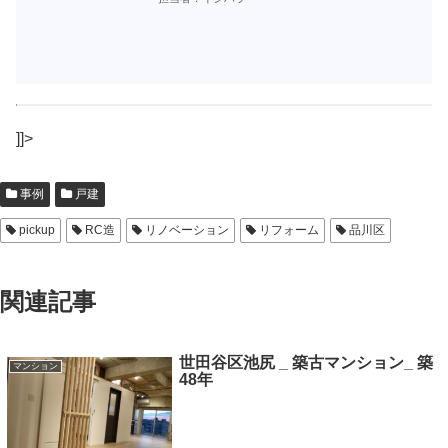
]]>
事例
戸建
pickup
RC造
リノベーション
リフォーム
品川区
関連記事
世田谷区池尻 _ 築古マンション_ 築
マンション
48年​