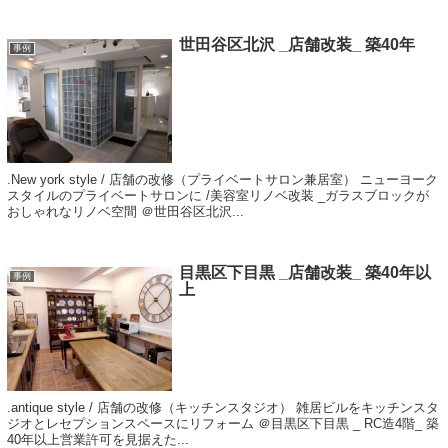
世田谷区北沢 _店舗改装_ 築40年​
事例
.New york style / 店舗の改修（プライベートサロン兼居室） ニューヨーク
スタイルのプライベートサロンに /美容室リノベ改装 _ガラスブロックが
おしゃれなリノベ空間 ＠世田谷区北沢...
目黒区下目黒 _店舗改装_ 築40年以
事例
上​
.antique style / 店舗の改修（キッチンスタジオ） 雑居ビルをキッチンスタ
ジオとレセプションスペースにリフォーム ＠目黒区下目黒 _ RC造4階_ 築
40年以上​ 営業許可を見据えた...