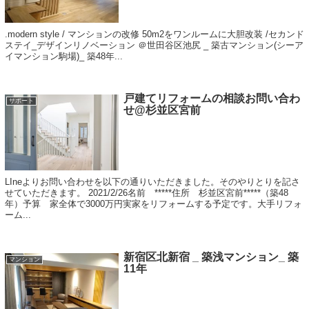
.modern style / マンションの改修 50m2をワンルームに大胆改装 /セカンド
ステイ_デザインリノベーション ＠世田谷区池尻 _ 築古マンション(シーア
イマンション駒場)_ 築48年​ ...
戸建てリフォームの相談お問い合わ
サポート
せ@杉並区宮前
LIneよりお問い合わせを以下の通りいただきました。そのやりとりを記さ
せていただきます。 2021/2/26名前 *****住所 杉並区宮前*****（築48
年）予算 家全体で3000万円実家をリフォームする予定です。大手リフォ
ーム...
新宿区北新宿 _ 築浅マンション_ 築
マンション
11年​