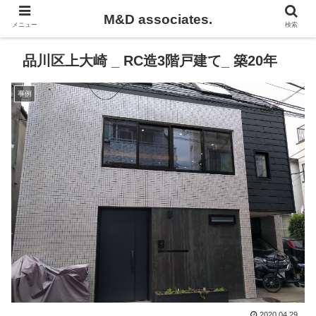
M&D associates.
メニュー
検索
品川区上大崎 _ RC造3階戸建て_ 築20年​
事例
2020.04.29