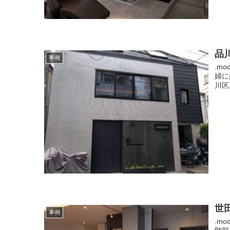
品川
事例
.m
婦に
川区上
世田
事例
.m