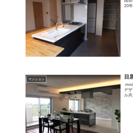
階部
20
目黒
マンション
.m
デザ
ル共