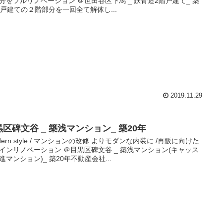
分をフルリノベーション ＠世田谷区下馬 _ 鉄骨造2階戸建て_ 築
年​ 戸建ての２階部分を一回全て解体し...
2019.11.29
区碑文谷 _ 築浅マンション_ 築20年​
odern style / マンションの改修 よりモダンな内装に /再販に向けた
インリノベーション ＠目黒区碑文谷 _ 築浅マンション(キャッス
進マンション)_ 築20年​ 不動産会社...