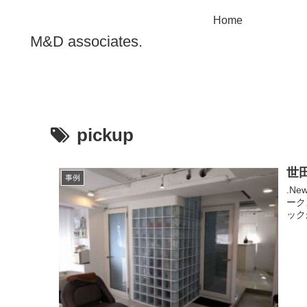
Home
M&D associates.
pickup
世田
事例
.N
ーク
ック