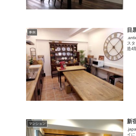
目黒
事例
.a
スタ
造4
新宿
マンション
.ja
イに