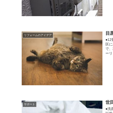
目黒
リフォームのアイデア
●1
区に
で、
ーリ
世田
サポート
●洗