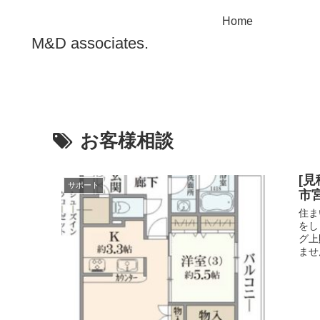
Home
M&D associates.
お客様相談
[
サポート
市
住ま
をし
グ上
ませ