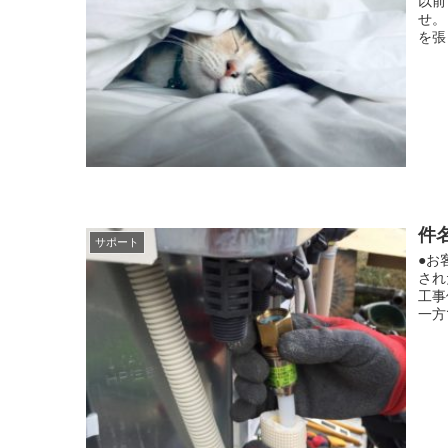
以前
せ。
を張
件
サポート
●お
され
工事
一方