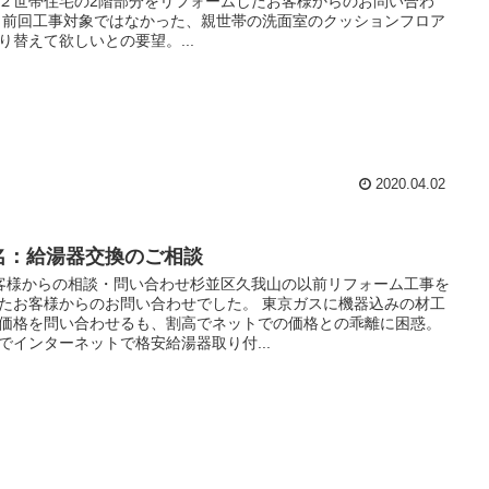
２世帯住宅の2階部分をリフォームしたお客様からのお問い合わ
 前回工事対象ではなかった、親世帯の洗面室のクッションフロア
り替えて欲しいとの要望。...
2020.04.02
名：給湯器交換のご相談
客様からの相談・問い合わせ杉並区久我山の以前リフォーム工事を
たお客様からのお問い合わせでした。 東京ガスに機器込みの材工
価格を問い合わせるも、割高でネットでの価格との乖離に困惑。
でインターネットで格安給湯器取り付...