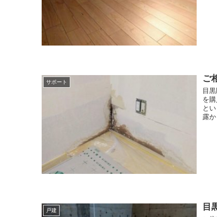
ご
サポート
目黒
を購
とい
露か
目
戸建