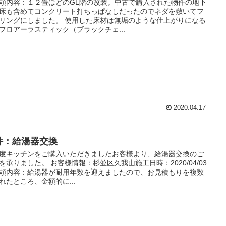
頼内容：１２畳ほどのGL階の改装。中古で購入された物件の地下
床も含めてコンクリート打ちっぱなしだったのでネダを敷いてフ
リングにしました。 使用した床材は無垢のような仕上がりになる
フロアーラスティック（ブラックチェ...
2020.04.17
件：給湯器交換
度キッチンをご購入いただきましたお客様より、給湯器交換のご
を承りました。 お客様情報：杉並区久我山施工日時：2020/04/03
頼内容：給湯器が耐用年数を迎えましたので、お見積もりを複数
れたところ、金額的に...