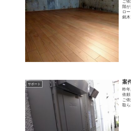
ご依
階が
ロー
銘木
案
サポート
昨年
依頼
ご依
取ら