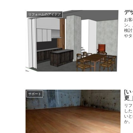
デ
リフォームのアイデア
お客
ン。
検討
やタ
[
サポート
更
リフ
した
いと
か。