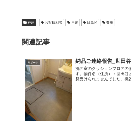
戸建
お客様相談
戸建
目黒区
費用
関連記事
納品ご連絡報告_世田谷
サポート
洗面室のクッションフロアの
す。物件名（住所）：世田谷区下
見受けられませんでした。機器