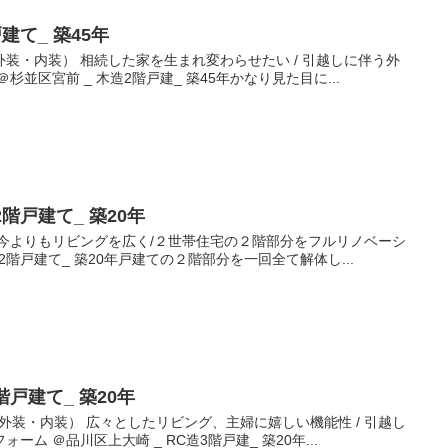
建て_ 築45年​
造の改修（外装・内装） 相続した家を生まれ変わらせたい / 引越しに伴う外
並区宮前 _ 木造2階戸建_ 築45年​ かなり見た目に...
階戸建て_ 築20年​
鉄骨造の改修 今よりもリビングを広く/２世帯住宅の２階部分をフルリノベーシ
2階戸建て_ 築20年​ 戸建ての２階部分を一回全て解体し...
戸建て_ 築20年​
C造の改修（外装・内装） 広々としたリビング、主婦に嬉しい機能性 / 引越し
 ＠品川区上大崎 _ RC造3階戸建_ 築20年​ ...