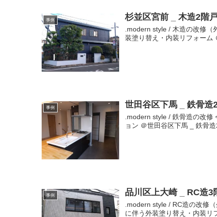
杉並区宮前 _ 木造2階戸
事例
.modern style / 木
装塗り替え・内装リフォーム ＠杉
世田谷区下馬 _ 鉄骨造2
事例
.modern style / 
ョン ＠世田谷区下馬 _ 鉄骨造
品川区上大崎 _ RC造3階
事例
.modern style / R
に伴う外装塗り替え・内装リフォーム