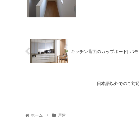
キッチン背面のカップボード| パ
日本語以外でのご対応について/
ホーム
戸建