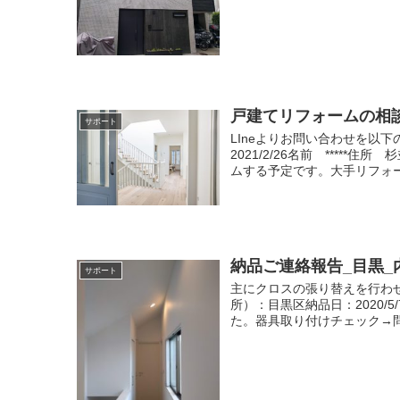
戸建てリフォームの相
サポート
LIneよりお問い合わせを以
2021/2/26名前 *****
ムする予定です。大手リフォーム
納品ご連絡報告_目黒_
サポート
主にクロスの張り替えを行わ
所）：目黒区納品日：2020/
た。器具取り付けチェック→問